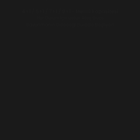
4+1 / 5+1 / 7+1 / 9+1 - Mermi Kapasitesi
Her Durum İçin Üstün Ateş Gücü
Savunmanın Geleceği Burada Başlıyor!