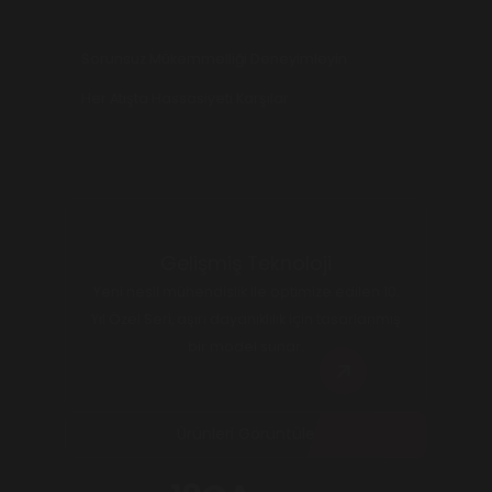
Sorunsuz Mükemmelliği Deneyimleyin
Her Atışta Hassasiyeti Karşılar
Gelişmiş Teknoloji
Yeni nesil mühendislik ile optimize edilen 10.
Yıl Özel Seri, aşırı dayanıklılık için tasarlanmış
bir model sunar.
Ürünleri Görüntüle