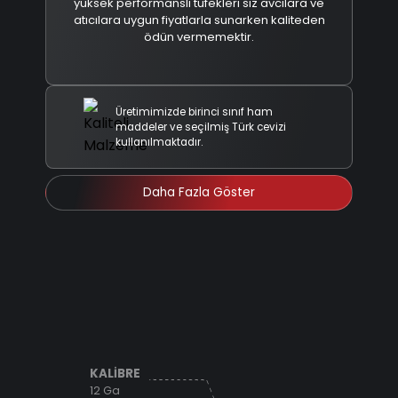
yüksek performanslı tüfekleri siz avcılara ve
atıcılara uygun fiyatlarla sunarken kaliteden
ödün vermemektir.
Üretimimizde birinci sınıf ham
maddeler ve seçilmiş Türk cevizi
kullanılmaktadır.
Daha Fazla Göster
KALİBRE
12 Ga