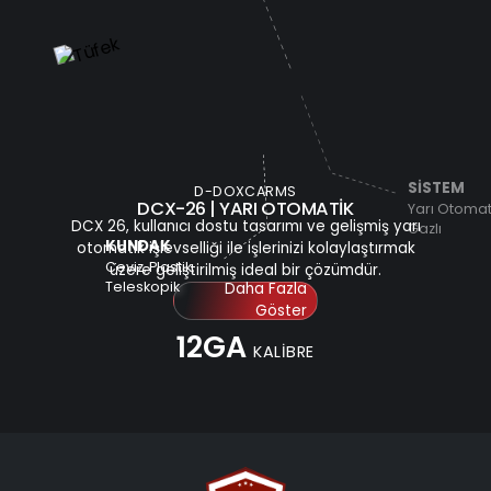
SİSTEM
D-DOXCARMS
DCX-26 | YARI OTOMATİK
Yarı Otomati
DCX 26, kullanıcı dostu tasarımı ve gelişmiş yarı
Gazlı
KUNDAK
otomatik işlevselliği ile işlerinizi kolaylaştırmak
Ceviz, Plastik,
üzere geliştirilmiş ideal bir çözümdür.
Teleskopik
Daha Fazla
Göster
12GA
KALİBRE