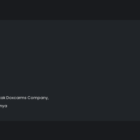
okak Doxcarms Company,
onya