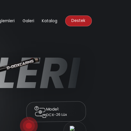
Destek
şlemleri
Galeri
Katalog
LERI
Model:
DCX-26 Lüx