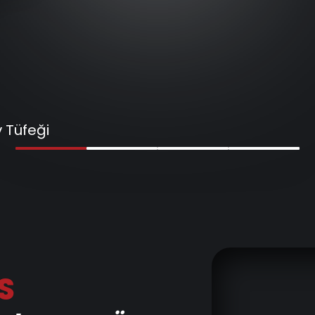
 Tüfeği
S