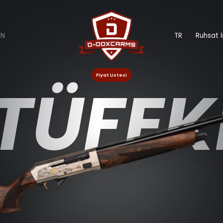
EN
TR
Ruhsat İ
Fiyat Listesi
TÜFEK