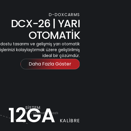
D-DOXCARMS
DCX-26 | YARI
OTOMATİK
ı dostu tasarımı ve gelişmiş yarı otomatik
e işlerinizi kolaylaştırmak üzere geliştirilmiş
ideal bir çözümdür.
Daha Fazla Göster
12GA
SİSTEM
Yarı Otomatik, Gazlı
KALİBRE