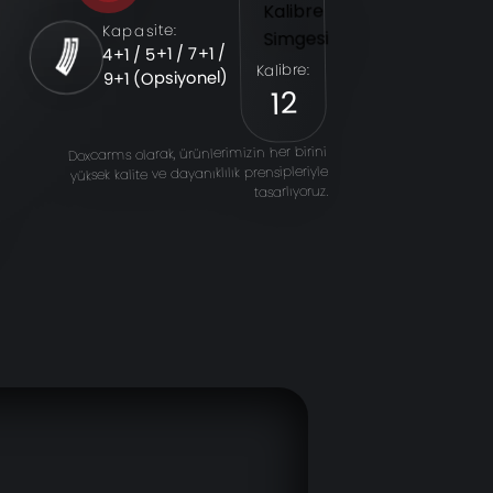
Kapasite:
4+1 / 5+1 / 7+1 /
Kalibre:
9+1 (Opsiyonel)
12
ga
Doxcarms olarak, ürünlerimizin her birini
yüksek kalite ve dayanıklılık prensipleriyle
tasarlıyoruz.