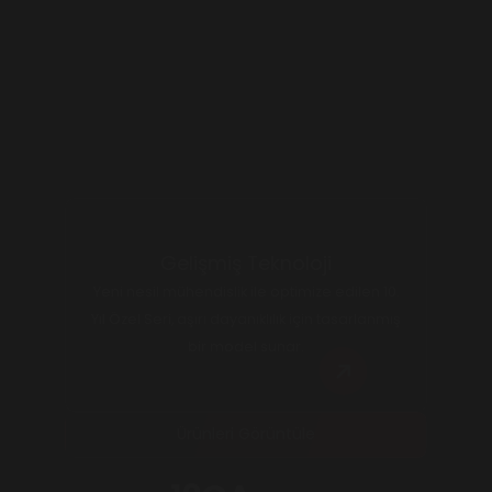
Sorunsuz Mükemmelliği Deneyimleyin
Her Atışta Hassasiyeti Karşılar
Gelişmiş Teknoloji
Yeni nesil mühendislik ile optimize edilen 10.
Yıl Özel Seri, aşırı dayanıklılık için tasarlanmış
bir model sunar.
Ürünleri Görüntüle