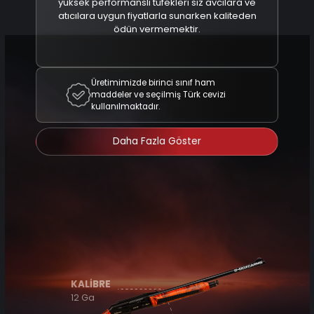
yüksek performanslı tüfekleri siz avcılara ve
atıcılara uygun fiyatlarla sunarken kaliteden
ödün vermemektir.
Üretimimizde birinci sınıf ham
maddeler ve seçilmiş Türk cevizi
kullanılmaktadır.
Daha Fazla Göster
KALİBRE
12 Ga