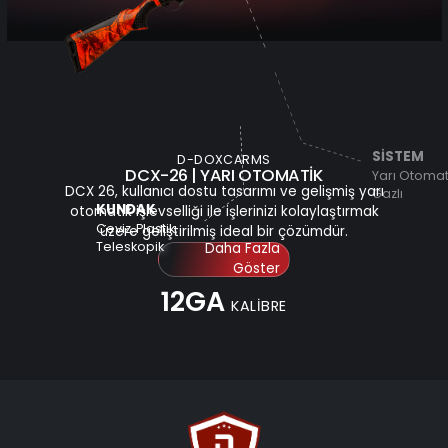
SİSTEM
D-DOXCARMS
DCX-26 | YARI OTOMATİK
Yarı Otomati
DCX 26, kullanıcı dostu tasarımı ve gelişmiş yarı
Gazlı
KUNDAK
otomatik işlevselliği ile işlerinizi kolaylaştırmak
Ceviz, Plastik,
üzere geliştirilmiş ideal bir çözümdür.
Teleskopik
Daha Fazla
Göster
12GA
KALİBRE