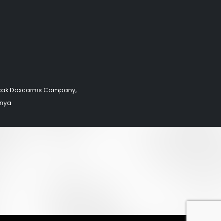
okak Doxcarms Company,
onya