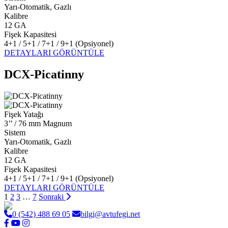
Yarı-Otomatik, Gazlı
Kalibre
12 GA
Fişek Kapasitesi
4+1 / 5+1 / 7+1 / 9+1 (Opsiyonel)
DETAYLARI GÖRÜNTÜLE
DCX-Picatinny
Fişek Yatağı
3’’ / 76 mm Magnum
Sistem
Yarı-Otomatik, Gazlı
Kalibre
12 GA
Fişek Kapasitesi
4+1 / 5+1 / 7+1 / 9+1 (Opsiyonel)
DETAYLARI GÖRÜNTÜLE
1
2
3
…
7
Sonraki
0 (542) 488 69 05
bilgi@avtufegi.net