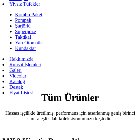
Yivsiz Tüfekler
Kombo Paket
Pompalı
Şarjörlü
Süperpoze
Taktikal
Yarı Otomatik
Kundaklar
Hakkımızda
Ruhsat İşlemleri
Galeri
Videolar
Katalog
Destek
Fiyat Listesi
Tüm Ürünler
Hassas işçilikle üretilmiş, performans için tasarlanmış geniş birinci
sınıf ateşli silah koleksiyonumuzu keşfedin.