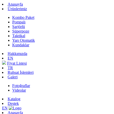
Anasayfa
Ürünlerimiz
Kombo Paket
Pompalı
Şarjörlü
Süperpoze
Taktikal
Yarı Otomatik
Kundaklar
Hakkımızda
EN
Fiyat Listesi
TR
Ruhsat İşlemleri
Galeri
Fotoğraflar
Videolar
Katalog
Destek
EN
Anasayfa